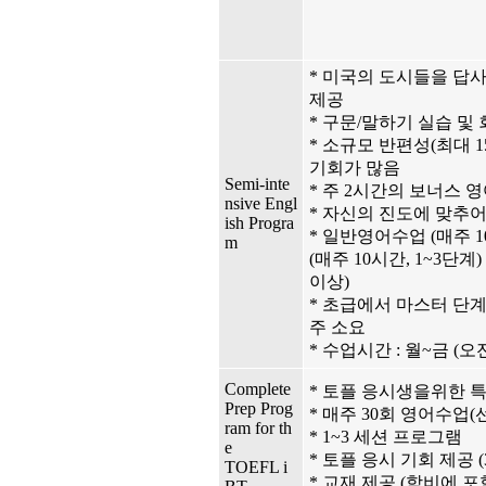
* 미국의 도시들을 답
제공
* 구문/말하기 실습 및
* 소규모 반편성(최대 1
기회가 많음
Semi-inte
* 주 2시간의 보너스 
nsive Engl
* 자신의 진도에 맞추어
ish Progra
* 일반영어수업 (매주 
m
(매주 10시간, 1~3단계
이상)
* 초급에서 마스터 단계
주 소요
* 수업시간 : 월~금 (오
Complete
* 토플 응시생을위한 
Prep Prog
* 매주 30회 영어수업(
ram for th
* 1~3 세션 프로그램
e
* 토플 응시 기회 제공 
TOEFL i
* 교재 제공 (학비에 포