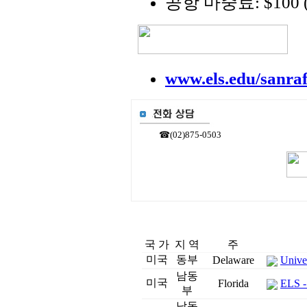
공항 마중료: $100 (
www.els.edu/sanraf
☎(02)875-0503
국 가
지 역
주
미국
동부
Delaware
Unive
남동
미국
Florida
ELS -
부
남동