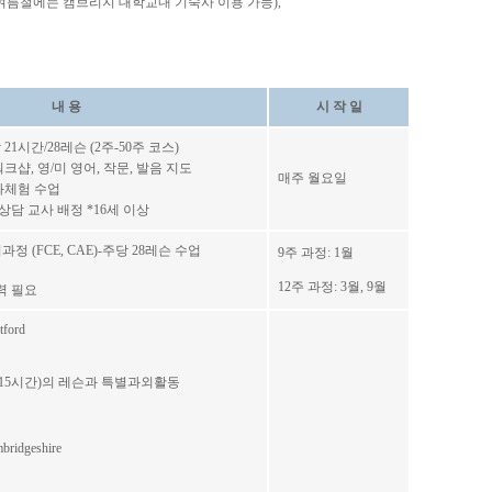
(여름철에는 캠브리지 대학교내 기숙사 이용 가능),
내 용
시 작 일
 21시간/28레슨 (2주-50주 코스)
mmar 워크샵, 영/미 영어, 작문, 발음 지도
매주 월요일
문화체험 수업
상담 교사 배정 *16세 이상
 준비과정 (FCE, CAE)-주당 28레슨 수업
9주 과정: 1월
12주 과정: 3월, 9월
력 필요
tford
회(15시간)의 레슨과 특별과외활동
mbridgeshire