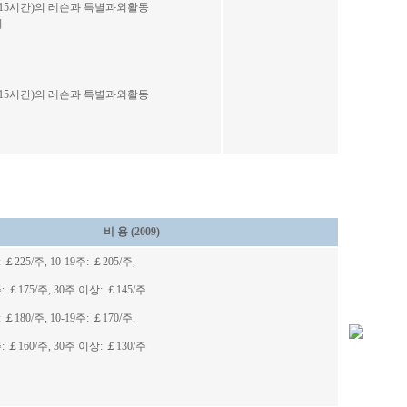
회(15시간)의 레슨과 특별과외활동
시
회(15시간)의 레슨과 특별과외활동
비 용 (2009)
:
￡225/주
, 10-19주:
￡205/주
,
:
￡
175/
주,
30주 이상:
￡
145/주
:
￡180/주
, 10-19주:
￡170/주
,
:
￡
160/
주,
30주 이상:
￡
130/주