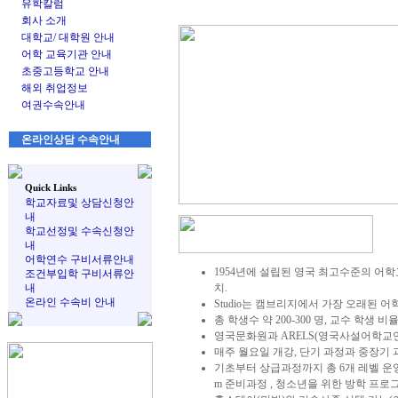
유학칼럼
회사 소개
대학교/ 대학원 안내
어학 교육기관 안내
초중고등학교 안내
해외 취업정보
여권수속안내
온라인상담 수속안내
Quick Links
학교자료및 상담신청안
내
학교선정및 수속신청안
내
어학연수 구비서류안내
1954년에 설립된 영국 최고수준의 어학
조건부입학 구비서류안
내
치
.
온라인 수속비 안내
Studio는 캠브리지에서 가장 오래된 
총 학생수 약
200-300 명, 교수 학생 비율 
영국문화원과
ARELS(영국사설어학교
매주 월요일 개강
, 단기 과정과 중장기 과정(Ac
기초부터 상급과정까지 총
6개 레벨 운영
m 준비과정 , 청소년을 위한 방학 프로