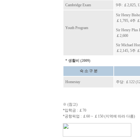
Cambridge Exam
9주:
￡2,025, 
Sir Henry Bi
￡1,795, 4주 ￡
Youth Program
Sir Henry Pl
￡2,600
Sir Michael 
￡2,145, 5주 ￡
* 생활비 (2009)
숙 소 구 분
Homestay
주당:
￡
122 
※ (참고)
*입학금 : ￡70
*공항픽업 : ￡60 ~ ￡150 (지역에 따라 다름)