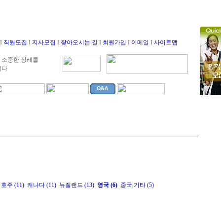
I
직원모집
I
지사모집
I
찾아오시는 길
I
회원가입
I
이메일
I
사이트맵
 소중한 장래를
니다
호주 (11)
캐나다 (11)
뉴질랜드 (13)
영국 (6)
중국,기타 (5)