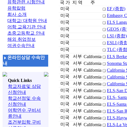
유학관련 시험안내
국 가
지 역
주
유학칼럼
미국
EF (종합)
회사 소개
미국
Embassy 
대학교/ 대학원 안내
미국
ELS Langu
어학 교육기관 안내
미국
GEOS (종
초중고등학교 안내
미국
LSI (종합)
해외 취업정보
미국
ESLI (종
여권수속안내
미국
TLC (종합
미국
서부
California
ELS Berke
온라인상담 수속안
미국
서부
내
California
Sonoma Sta
미국
서부
California
California
미국
서부
California
California
Quick Links
미국
서부
California
California 
학교자료및 상담
미국
서부
California
ELS-San Di
신청안내
미국
서부
California
ELS- Santa
학교선정및 수속
미국
서부
신청안내
California
ELS-Santa 
어학연수 구비서
미국
서부
California
ELS-San Ra
류안내
미국
서부
California
ELS-Haywa
조건부입학 구비
미국
서부
California
ELS-La Ver