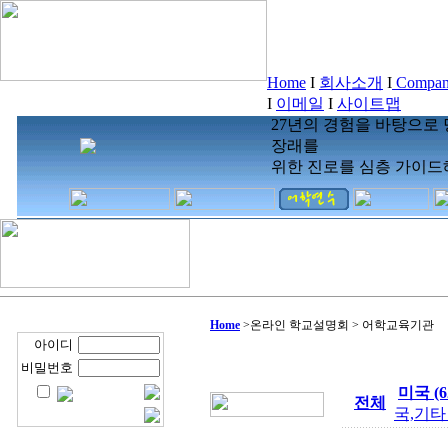
Home
I
회사소개
I
Company
I
이메일
I
사이트맵
27년의 경험을 바탕으로
장래를
위한 진로를 심층 가이드
Home
>
온라인 학교설명회 > 어학교육기관
아이디
비밀번호
미국 (6
전체
국,기타 