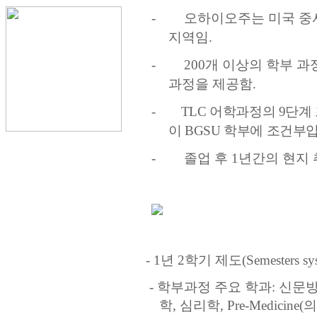
-
오하이오주는 미국 
지역임
.
-
200
개 이상의 학부 과
과정을 제공함
.
-
TLC
어학과정의
9
단계
이
BGSU
학부에 조건부입
-
졸업 후
1
년간의 현지 
- 1
년
2
학기 제도
(Semesters s
-
학부과정 주요 학과
:
신문
학
,
심리학
,
Pre-Medicine(
의