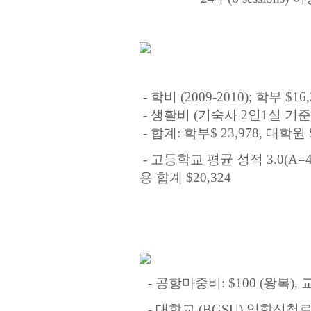
-
학비 (2009-2010)
;
학부
$16
-
생활비
(
기숙사
2
인
1
실
기준
-
합계
:
학부
$ 23,978, 대학원 
- 고등학교 평균 성적 3.0(A=4
용 합계 $20,324
-
공항마중비
: $100 (
왕복
),
-
대학교
(BGSU)
입학신청