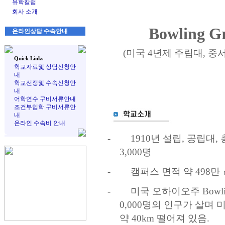
유학칼럼
회사 소개
Bowling G
온라인상담 수속안내
(
미국
4
년제 주립대
,
중서
Quick Links
학교자료및 상담신청안
내
학교선정및 수속신청안
내
어학연수 구비서류안내
조건부입학 구비서류안
내
온라인 수속비 안내
-
1910
년 설립
,
공립대
,
3,000
명
-
캠퍼스 면적 약
498
만 
-
미국 오하이오주
Bowl
0,000
명의 인구가 살며 
약
40km
떨어져 있음
.