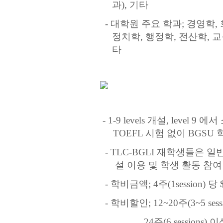
과
),
기타
-
대학원 주요 학과
;
경영학
,
정치학
,
행정학
,
전산학
,
교
타
- 1-9 levels
개설
, level 9
에서 
TOEFL
시험 없이
BGSU
- TLC-BGLI
재학생들은 일
설 이용 및 학생 활동 참여
-
학비금액
;
4
주
(1session)
당
$
-
학비할인
; 12~20
주
(3~5 ses
24
주
(6 sessions)
이