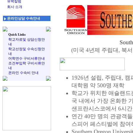
유학칼럼
회사 소개
온라인상담 수속안내
Quick Links
학교자료및 상담신청안
South
내
학교선정및 수속신청안
(미국 4년제 주립대, 북서
내
어학연수 구비서류안내
조건부입학 구비서류안
내
온라인 수속비 안내
1926년 설립, 주립대, 캠
대학원 약 500명 재학
학교가 위치한 애슐랜드는 
국 내에서 가장 온화한 
샌프란시스코에서 6시간 거
연간 40만 명의 관광객
스피어 페스티벌에 참여
Southern Oregon Un