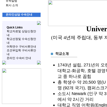
유학칼럼
회사 소개
온라인상담 수속안내
Univer
Quick Links
학교자료및 상담신청안
내
(미국 4년제 주립대, 동부 
학교선정및 수속신청안
내
어학연수 구비서류안내
조건부입학 구비서류안
내
온라인 수속비 안내
1743년 설립, 271년의
대학교-화공학, 호텔 경영
교 중 하나로 꼽힘
총 학생수 약 20,500 명(U 
명 (92개 국가), 캠퍼스크기
소도시 Newark (인구 약
에서 약 2시간 거리
대학교 직영 어학원(English 