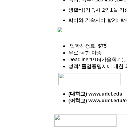
(
2
1
생활비
기숙사
인
실
기
:
학비와
기숙사비
합계
학
: $75
입학신청료
무료 공항 마중
Deadline:1/15(
),
가을학기
/
성적
졸업증명서에
대한
(대학교)
www.udel.edu
(어학교)
www.udel.edu/el
(140