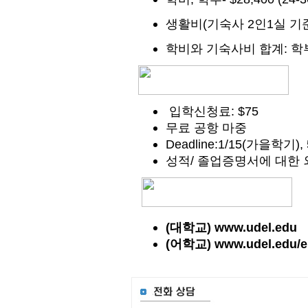
(
2
1
생활비
기숙사
인
실
기
:
학비와
기숙사비
합계
학
: $75
입학신청료
무료 공항 마중
Deadline:1/15(
),
가을학기
/
성적
졸업증명서에
대한
(대학교)
www.udel.edu
(어학교)
www.udel.edu/el
(140