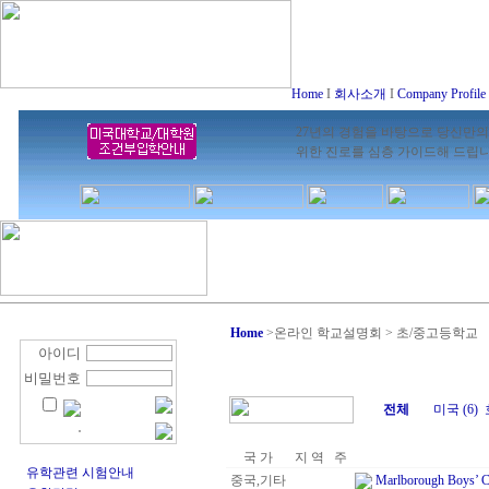
Home
I
회사소개
I
Company Profile
27년의 경험을 바탕으로 당신만의
위한 진로를 심층 가이드해 드립
Home
>
온라인 학교설명회 > 초/중고등학교
아이디
비밀번호
전체
미국 (6)
국 가
지 역
주
유학관련 시험안내
중국,기타
Marlborough Boys’ Co