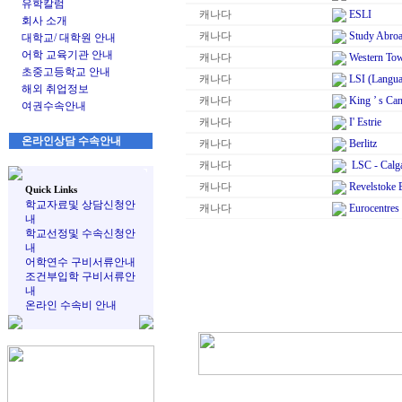
유학칼럼
캐나다
ESLI
회사 소개
캐나다
Study Abro
대학교/ 대학원 안내
어학 교육기관 안내
캐나다
Western Tow
초중고등학교 안내
캐나다
LSI (Languag
해외 취업정보
캐나다
King ’ s Can
여권수속안내
캐나다
I' Estrie
온라인상담 수속안내
캐나다
Berlitz
캐나다
LSC - Calga
캐나다
Revelstoke 
Quick Links
학교자료및 상담신청안
캐나다
Eurocentres
내
학교선정및 수속신청안
내
어학연수 구비서류안내
조건부입학 구비서류안
내
온라인 수속비 안내