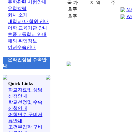
유학관련 시험안내
국 가
지 역
주
유학칼럼
호주
Ma
회사 소개
호주
We
대학교/ 대학원 안내
어학 교육기관 안내
초중고등학교 안내
해외 취업정보
여권수속안내
온라인상담 수속안
내
Quick Links
학교자료및 상담
신청안내
학교선정및 수속
신청안내
어학연수 구비서
류안내
조건부입학 구비