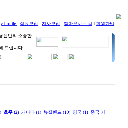
 Profile
I
직원모집
I
지사모집
I
찾아오시는 길
I
회원가입
 당신만의 소중한
해 드립니다
)
호주 (2)
캐나다 (1)
뉴질랜드 (10)
영국 (1)
중국,기