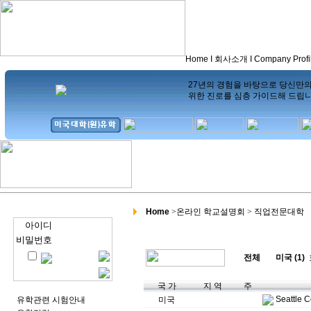
Home
I
회사소개
I
Company Profi
27년의 경험을 바탕으로 당신만
위한 진로를 심층 가이드해 드립
Home
>
온라인 학교설명회 > 직업전문대학
아이디
비밀번호
전체
미국 (1)
국 가
지 역
주
Seattle 
유학관련 시험안내
미국