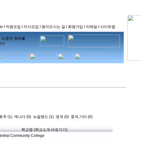
le
I
직원모집
I
지사모집
I
찾아오시는 길
I
회원가입
I
이메일
I
사이트맵
의 소중한 장래를
니다
호주 (1)
캐나다 (0)
뉴질랜드 (1)
영국 (0)
중국,기타 (0)
학교명 (학교소개 바로가기)
Central Community College