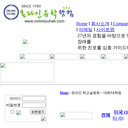
Home
I
회사소개
I
Company
I
이메일
I
사이트맵
27년의 경험을 바탕으로
장래를
위한 진로를 심층 가이드
Home
>
온라인 학교설명회 > 대학/대학원
아이디
비밀번호
미국 (3
전체
타 (0)