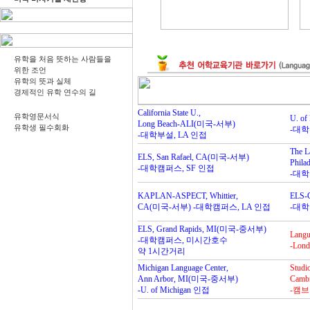
유학을 처음 뜻하는 사람들을
위한 조언
유학의 뜻과 실체
경제적인 유학 연수의 길
California State U.,
유학영문서식
U. o
Long Beach-ALI(미국-서부)
유학생 필수회화
-대학
-대학부설, LA 인접
The L
ELS, San Rafael, CA(미국-서부)
Phil
-대학캠퍼스, SF 인접
-대
KAPLAN-ASPECT, Whittier,
ELS-
CA(미국-서부) -대학캠퍼스, LA 인접
-대학
ELS, Grand Rapids, MI(미국-중서부)
Langua
-대학캠퍼스, 미시간호수
-Lo
약 1시간거리
Michigan Language Center,
Studi
Ann Arbor, MI(미국-중서부)
Camb
-U. of Michigan 인접
-캠