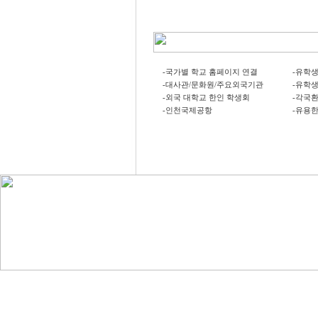
-국가별 학교 홈페이지 연결
-유학
-대사관/문화원/주요외국기관
-유학
-외국 대학교 한인 학생회
-각국
-인천국제공항
-유용