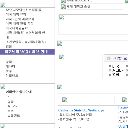
President Obama'...
세계 대학교 순위
FAQ(자주답변하는질문들)
미국 대학 유학
미국 2년제 대학유학
미국 대학 편입 유학
미국대학원유학
미국 대학(원) 조건부입학 안
내
조건부입학가능미국대학(원)
명단
영국
캐나다
호주
뉴질랜드
어학연수 일반안내
. 미국
. 영국
. 캐나다
Easter
California State U., Northridge
. 호주
-석사
-캘리포니아 주, LA 인접
. 뉴질랜드
-경영학
-총학생수 약 33,000명
학/기
U. of 