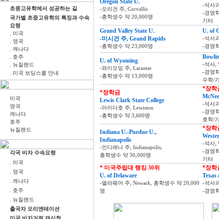
Oregon State U.
-석사
초중고유학에서 성공하는 길
-오리건 주, Corvallis
-경영
-총학생수 약 20,000명
국가별 초중고유학의 특징과 수속
기타
요령
Grand Valley State U.
U. of 
. 미국
-미시건 주, Grand Rapids
-석사
. 영국
-총학생수 약 23,000명
-경영학
. 캐나다
Bowlin
. 호주
U. of Wyoming
-석사,
. 뉴질랜드
-와이오밍 주, Laramie
.
-경영
.
미국 보딩스쿨 안내
-총학생수 약 13,000명
수학/
*장학
*장학금
McNees
미국
Lewis Clark State College
-석사
영국
-아이다호 주, Lewiston
-경영
캐나다
-총학생수 약 3,600명
호학/
호주
*장학
뉴질랜드
Indiana U.-Purdue U.,
Weste
Indianapolis
-석사,
-인디애나 주, Indianapolis,
-경영
각국 비자 수속요령
총학생수 약 30,000명
기타
. 미국
* 미국주립대 랭킹 30위
*장학
. 영국
U. of Delaware
Texas 
. 캐나다
-델라웨어 주, Newark, 총학생수 약 20,000
-석사
. 호주
명
-경영
. 뉴질랜드
출국자 오리엔테이션
미국 비자거절 재신청