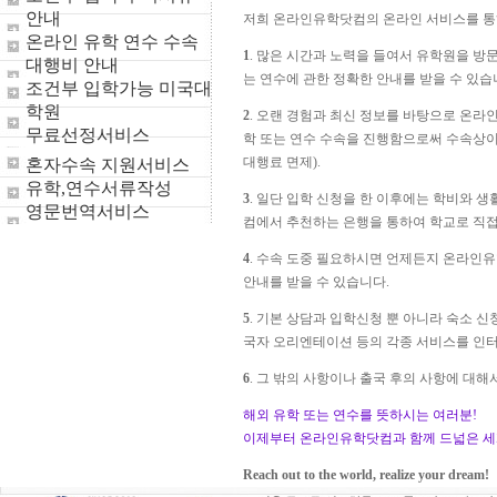
안내
저희 온라인유학닷컴의 온라인 서비스를 통하
온라인 유학 연수 수속
1
. 많은 시간과 노력을 들여서 유학원을 방
대행비 안내
는 연수에 관한 정확한 안내를 받을 수 있습니
조건부 입학가능 미국대
학원
2
. 오랜 경험과 최신 정보를 바탕으로 온라
무료선정서비스
학 또는 연수 수속을 진행함으로써 수속상이
대행료 면제).
혼자수속 지원서비스
유학,연수서류작성
3
. 일단 입학 신청을 한 이후에는 학비와 
영문번역서비스
컴에서 추천하는 은행을 통하여 학교로 직접
4
. 수속 도중 필요하시면 언제든지 온라인유
안내를 받을 수 있습니다.
5
. 기본 상담과 입학신청 뿐 아니라 숙소 신청
국자 오리엔테이션 등의 각종 서비스를 인터
6
. 그 밖의 사항이나 출국 후의 사항에 
해외 유학 또는 연수를 뜻하시는 여러분!
이제부터 온라인유학닷컴과 함께 드넓은 세
Reach out to the world, realize your dream!