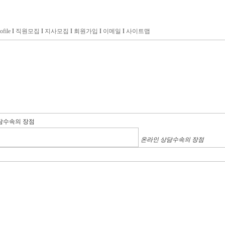
ofile
I
직원모집
I
지사모집
I
회원가입
I
이메일
I
사이트맵
담수속의 장점
온라인 상담수속의 장점