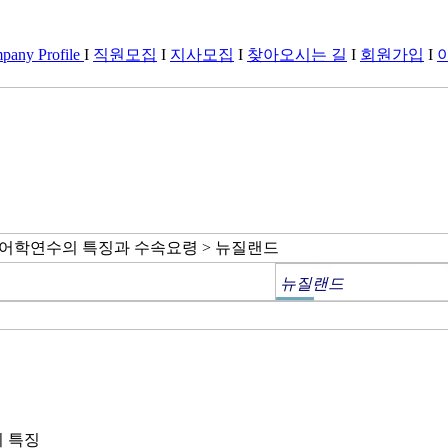
any Profile
I
직원모집
I
지사모집
I
찾아오시는 길
I
회원가입
I
 어학연수의 특징과 수속요령 > 뉴질랜드
뉴질랜드
 특징