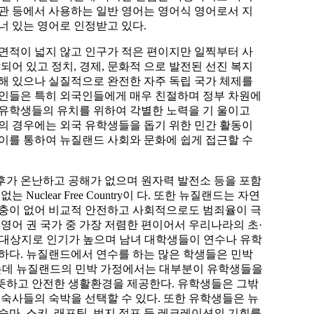
관 등에서 사용하는 일반 영어는 영어식 영어로서 지
너 있는 영어로 인정받고 있다.
면적이 넓지 않고 인구가 적은 편이지만 일찍부터 사
되어 있고 정치, 경제, 문화적 으로 발전된 선진 복지
해 있으나 실질적으로 완전한 자주 독립 국가 체제를
드인들은 특히 외국인들에게 매우 친절하며 정부 차원에
유학생들의 유치를 위하여 각별한 노력을 기 울이고
의 경우에는 외국 유학생들을 돕기 위한 민간 활동이
이를 통하여 뉴질랜드 사회와 문화에 쉽게 접근할 수
후가 온난하고 공해가 없으며 원자력 발전소 등을 포함
 Nuclear Free Country이 다. 또한 뉴질랜드는 자연
독충이 없어 비교적 안전하고 사회적으로도 범죄율이 극
 영어 권 국가 중 가장 저렴한 편이어서 우리나라의 초·
 대상지로 인기가 높으며 남녀 대학생들이 연수나 유학
하다. 뉴질랜드에서 연수를 하는 많은 학생들은 민박
게 되는데 뉴질랜드의 민박 가정에서는 대부분이 유학생들을
뜻하고 안전한 생활환경을 제공한다. 유학생들은 그밖
학교 기숙사들의 숙박을 선택할 수 있다. 또한 유학생들은 뉴
승마, 스키, 래프팅, 번지 점프 등 레크레이션의 기회를