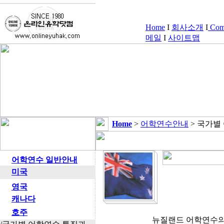
Home
I
회사소개
I
Comp
메일
I
사이트맵
Home
>
어학연수안내
> 국가별
어학연수 일반안내
미국
영국
캐나다
호주
뉴질랜드 어학연수의