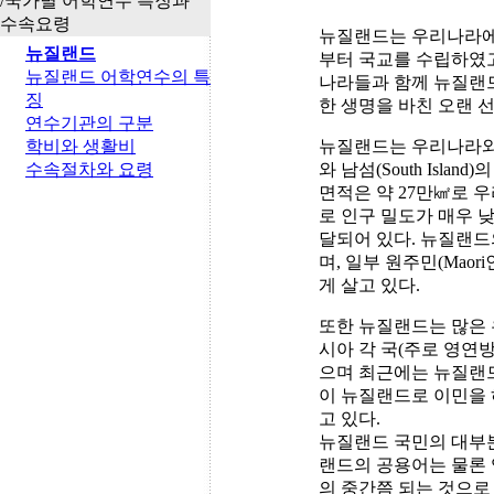
/국가별 어학연수 특징과
수속요령
뉴질랜드는 우리나라에
뉴질랜드
부터 국교를 수립하였고 
뉴질랜드 어학연수의 특
나라들과 함께 뉴질랜
징
한 생명을 바친 오랜 
연수기관의 구분
학비와 생활비
뉴질랜드는 우리나라와 같
수속절차와 요령
와 남섬(South Isl
면적은 약 27만㎢로 우
로 인구 밀도가 매우 
달되어 있다. 뉴질랜
며, 일부 원주민(Mao
게 살고 있다.
또한 뉴질랜드는 많은 
시아 각 국(주로 영연
으며 최근에는 뉴질랜
이 뉴질랜드로 이민을
고 있다.
뉴질랜드 국민의 대부
랜드의 공용어는 물론 
의 중간쯤 되는 것으로