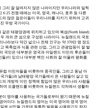
 그리 잘 알려지지 않은 나라이지만 우리나라와 일찍
6·25 전쟁 때에는 미국, 영국, 캐나다, 호주 등 다른
드의 많은 젊은이들이 우리나라를 지키기 위하여 고귀
선진 우방 국가이다.
은 태평양권에 위치하고 있으며 북섬(North Island)
and)의 두 개의 큰 섬으로 구성된 나라이다. 뉴질랜드의 국토
리나라보다 약간 넓으나 전체 인구는 약 370만 명 정도
낮고 목축업과 식품 관련 산업, 그리고 관광업등이 잘 발
드의 국민은 대부분은 영국과 아일랜드 이민의 후손들이
ri인들)이 있으나 대부분 백인 사회와 잘 어울려 평화롭
유럽 이민자들을 비롯하여 중국인들, 그리고 동남 아
방국가들)과 남태평양 국가들에서 온 사람들이 살고 있
드의 개방적 이민 정책에 힘입어 많은 우리나라 사람들
 하여 오클랜드를 비롯하여 뉴질랜드 각처에서 생활하
분이 영어를 사용하는 국가들로부터 왔기 때문에 뉴질
영어이다. 뉴질랜드의 영어는 미국 영어와 영국 영어
 일부 서민들 가운데 독특한 발음을 사용하기도 하지