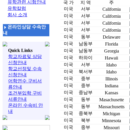
유학관련 시험안내
국 가
지 역
주
유학칼럼
미국
서부
California
회사 소개
미국
서부
California
미국
서부
California
온라인상담 수속안
미국
서부
California
내
미국
동부
Delaware
미국
남동부
Florida
Quick Links
미국
남동부
Georgia
학교자료및 상담
미국
하와이
Hawaii
신청안내
미국
서부
Idaho
학교선정및 수속
미국
북서부
Idaho
신청안내
미국
중부
Illinois
어학연수 구비서
미국
중부
Indiana
류안내
미국
중남부
Kansas
조건부입학 구비
서류안내
미국
동부
Masachusette
온라인 수속비 안
미국
동부
Massachusetts
내
미국
중북부
Michigan
미국
북부
Minnesota
미국
중부
Missouri