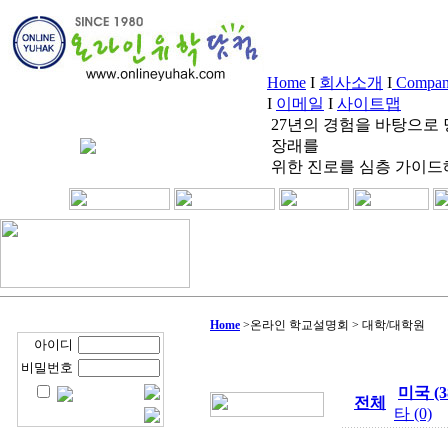
Home
I
회사소개
I
Company
I
이메일
I
사이트맵
27년의 경험을 바탕으로
장래를
위한 진로를 심층 가이드
Home
>
온라인 학교설명회 > 대학/대학원
아이디
비밀번호
미국 (3
전체
타 (0)