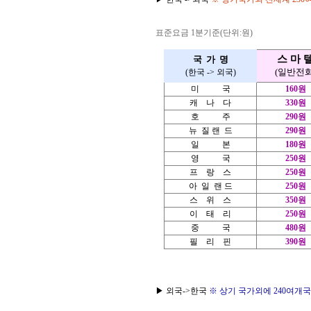
표준요금 1분기준(단위:원)
스 마 
국 가 명
(일반전화
(한국 -> 외국)
미 국
160원
캐 나 다
330원
호 주
290원
뉴 질 랜 드
290원
일 본
180원
영 국
250원
프 랑 스
250원
아 일 랜 드
250원
스 위 스
350원
이 태 리
250원
중 국
480원
필 리 핀
390원
▶ 외국->한국
※ 상기 국가외에 240여개