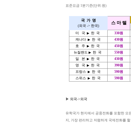
표준요금 1분기준(단위:원)
국 가 명
스 마 텔
(외국 -> 한국)
미 국
한 국
330원
▶
캐나다
한 국
430원
▶
호 주
한 국
450원
▶
뉴질랜드
한 국
550원
▶
일 본
한 국
430원
▶
영 국
한 국
390원
▶
프랑스
한 국
590원
▶
스위스
한 국
590원
▶
▶ 외국->외국
유학국가 현지에서 공중전화를 포함한 모든 전
지, 가장 편리하고 저렴하게 국제전화를 할