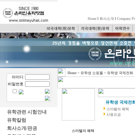
Home
I
회사소개
I
Company Pr
Home
> 유학생 쇼핑몰 > 유학생 국제전화
아이디
비밀번호
유학생 국제전
스마텔의 혜택
....
유학관련 시험안내
사용요금
유학칼럼
회사소개/판권
스마텔의 혜택