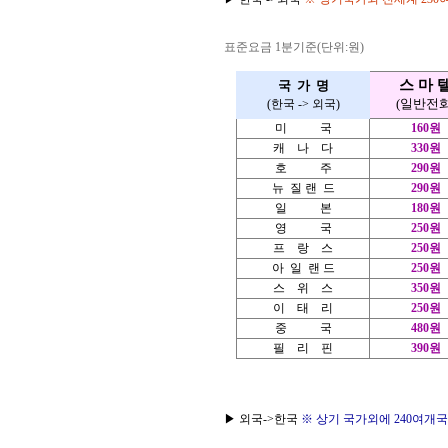
표준요금 1분기준(단위:원)
스 마 
국 가 명
(일반전화
(한국 -> 외국)
미 국
160원
캐 나 다
330원
호 주
290원
뉴 질 랜 드
290원
일 본
180원
영 국
250원
프 랑 스
250원
아 일 랜 드
250원
스 위 스
350원
이 태 리
250원
중 국
480원
필 리 핀
390원
▶ 외국->한국
※ 상기 국가외에 240여개