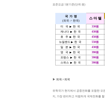
표준요금 1분기준(단위:원)
국 가 명
스 마 텔
(외국 -> 한국)
미 국
한 국
330원
▶
캐나다
한 국
430원
▶
호 주
한 국
450원
▶
뉴질랜드
한 국
550원
▶
일 본
한 국
430원
▶
영 국
한 국
390원
▶
프랑스
한 국
590원
▶
스위스
한 국
590원
▶
▶ 외국->외국
유학국가 현지에서 공중전화를 포함한 모든 전
지, 가장 편리하고 저렴하게 국제전화를 할